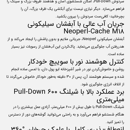
سردوش Pull-Down، امکان شستشوی آسان و هدفمند ظروف بزرگ و سینک را
فراهم می‌سازد. دیگر نیازی نیست برای آبکشی یک ظرف بزرگ، آن را
بچرخانید؛ کافی‌ست سردوش را بیرون بکشید.
جریان آب عالی با آبفشان سیلیکونی
Neoperl-Cache M18
آبفشان سیلیکونی Neoperl، جریانی ملایم و بدون پاشش را ایجاد می‌کند و از
هدررفتن آب جلوگیری می‌نماید. پاک‌کردن این آب‌فشان از رسوبات نیز بسیار
ساده است.
کنترل هوشمند نور با سوییچ خودکار
روشن و خاموش‌کردن نور در شیر آشپزخانه ایو پول دان، با لمس ساده انجام
شده و سیستم هوشمند آن، پس از ۳۰ دقیقه به‌طور خودکار خاموش می‌گردد تا
از اتلاف انرژی جلوگیری شود.
برد عملکرد بالا با شیلنگ Pull-Down 600
میلی‌متری
شیلنگ Pull-Down با طول بیش از 600 میلی‌متر، آزادی عمل بیشتری را در
هنگام شستشو فراهم می‌آورد و به راحتی می‌توانید گوشه‌های دور از دسترس
را تمیز کنید.
انعطاف‌پذیری کامل با علمک چرخان °360