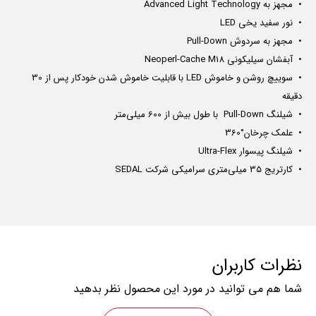
•
مجهز به Advanced Light Technology
•
نور سفید یخی LED
•
مجهز به سردوش Pull-Down
•
آبفشان سیلیکونی Neoperl-Cache M18
•
سوییچ روشن و خاموش LED با قابلیت خاموش شدن خودکار پس از 30
دقیقه
•
شیلنگ Pull-Down با طول بیش از 600 میلی‌متر
•
علمک چرخان°360
•
شیلنگ پیسوار Ultra-Flex
•
کارتریج 35 میلی‌متری سرامیکی شرکت SEDAL
نظرات کاربران
شما هم می توانید در مورد این محصول نظر بدهید