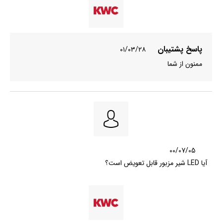
پاسخ پشتیبان
۰۱/۰۳/۲۸
ممنون از شما
00/07/05
آیا LED شیر مزبور قابل تعویض است؟