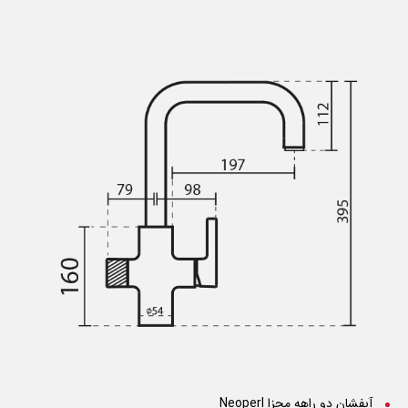
آبفشان دو راهه مجزا Neoperl