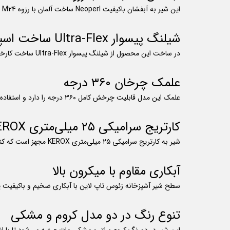
این شیر به آبفشان باکیفیت Neoperl ساخت آلمان با رزوه M24 مجهز شده است تا پاششی یکنواخت، بی‌صدا و با مصرف آب بهینه فراهم کند.
شیلنگ پیسوار Ultra-Flex ساخت اسپانیا
در ساخت این محصول از شیلنگ پیسوار Ultra-Flex ساخت کارخانه Mateu اسپانیا استفاده شده است که در برابر فشار بالا و دمای زیاد مقاوم است و با استانداردهای اروپایی هم‌خوانی دارد.
علمک چرخان ۳۶۰ درجه
علمک این مدل قابلیت چرخش کامل ۳۶۰ درجه را دارد و استفاده از شیر را در سینک‌های تک‌لگنه یا دوقلو بسیار راحت می‌کند.
کارتریج سرامیکی ۲۵ میلی‌متری KEROX
شیر به کارتریج سرامیکی ۲۵ میلی‌متری KEROX مجهز است که کنترل دقیق جریان و دما را امکان‌پذیر می‌سازد و در برابر نشتی و سایش عملکرد پایداری دارد.
آبکاری مقاوم با میکرون بالا
سطح شیر آشپزخانه زئوس تاپ لاین با آبکاری ضخیم و باکیفیت پوش
تنوع رنگ در دو مدل کروم و مشکی