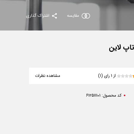
مقایسه
اشتراک گذاری
اپ لاین
از 1 رای (1)
مشاهده نظرات
کد محصول:
612511101