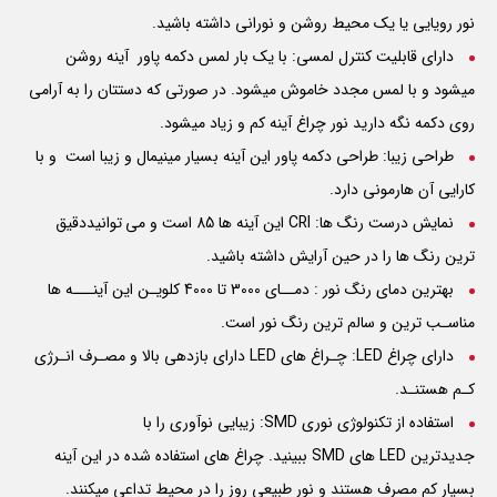
نور رویایی یا یک محیط روشن و نورانی داشته باشید.
دارای قابلیت کنترل لمسی: با یک بار لمس دکمه پاور آینه روشن
میشود و با لمس مجدد خاموش میشود. در صورتی که دستتان را به آرامی
روی دکمه نگه دارید نور چراغ آینه کم و زیاد میشود.
طراحی زیبا: طراحی دکمه پاور این آینه بسیار مینیمال و زیبا است و با
کارایی آن هارمونی دارد.
نمایش درست رنگ ها:
CRI
این آینه ها 85 است و می توانیددقیق
ترین رنگ ها را در حین آرایش داشته باشید.
بهترین دمای رنگ نور : دمــای 3000 تا 4000 کلویـن این آینـــه ها
مناسـب ترین و سالم ترین رنگ نور است.
دارای چراغ LED: چـراغ های
LED
دارای بازدهی بالا و مصـرف انـرژی
کـم هستنـد.
استفاده از تکنولوژی نوری SMD: زیبایی نوآوری را با
جدیدترین
LED
های
SMD
ببینید. چراغ های استفاده شده در این آینه
بسیار کم مصرف هستند و نور طبیعی روز را در محیط تداعی میکنند.