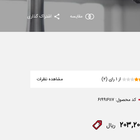
مقایسه
اشتراک گذاری
از 1 رای (2)
مشاهده نظرات
کد محصول:
619916117
۲۰۳,۲۰
ریال