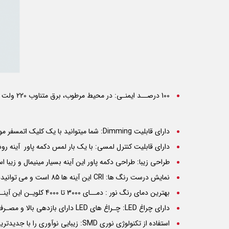
100 درصــد ایمنـی: در محیط مرطوب، برق متناوب 220 ولت خطرات جانی در پی دارد. این آینه با رعایت کلیه اصول ایمن و حفاظتی با برق مستقیم 24 ولت کار می کند
دارای قابلیت Dimming: شما میتوانید با یک کلیک اتمسفر مورد علاقه خود را در خانه تجربه کنید. تنها با یک لمس ساده میتوانید یک محیط کم نور رویایی یا یک محیط روشن و نورانی داشته باشید.
دارای قابلیت کنترل لمسی: با یک بار لمس دکمه پاور آینه رو
طراحی زیبا: طراحی دکمه پاور این آینه بسیار مینیمال و زیبا ا
نمایش درست رنگ ها:
CRI
این آینه ها 85 است و می توانیددقیق ترین رنگ ها را در حین آرایش داشته باشید.
بهترین دمای رنگ نور : دمــای 3000 تا 4000 کلویـن این آینـــه ها مناسـب ترین و سالم ترین رنگ نور است.
دارای چراغ LED: چـراغ های
LED
دارای بازدهی بالا و مصـرف
استفاده از تکنولوژی نوری SMD: زیبایی نوآوری را با جدیدترین