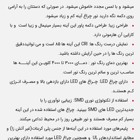
میشود و با لمس مجدد خاموش میشود. در صورتی که دستتان را به آرامی
روی دکمه نگه دارید نور چراغ آینه کم و زیاد میشود.
طراحی زیبا: طراحی دکمه پاور این آینه بسیار مینیمال و زیبا است و با
کارایی آن هارمونی دارد.
نمایش درست رنگ ها:
CRI
این آینه ها 85 است و می توانیددقیق
ترین رنگ ها را در حین آرایش داشته باشید.
بهترین دمای رنگ نور : دمــای 3000 تا 4000 کلویـن این آینـــه ها
مناسـب ترین و سالم ترین رنگ نور است.
دارای چراغ LED: چـراغ های
LED
دارای بازدهی بالا و مصـرف انـرژی
کـم هستنـد.
استفاده از تکنولوژی نوری SMD: زیبایی نوآوری را با
جدیدترین
LED
های
SMD
ببینید. چراغ های استفاده شده در این آینه
بسیار کم مصرف هستند و نور طبیعی روز را در محیط تداعی میکنند.
پلیمرهای مورد استفاده در این آینه‌ها از جنس پلی کربنات(غیر آتش زا) و
مطابق استانداردهای
UL
و همچنین چراغ
LED
مورد استفاده دارای بهترین