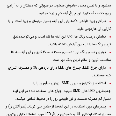
میشود و با لمس مجدد خاموش میشود. در صورتی که دستتان را به آرامی
روی دکمه نگه دارید نور چراغ آینه کم و زیاد میشود.
طراحی زیبا: طراحی دکمه پاور این آینه بسیار مینیمال و زیبا است و با
کارایی آن هارمونی دارد.
نمایش درست رنگ ها:
CRI
این آینه ها 85 است و می توانیددقیق
ترین رنگ ها را در حین آرایش داشته باشید.
بهترین دمای رنگ نور : دمــای 3000 تا 4000 کلویـن این آینـــه ها
مناسـب ترین و سالم ترین رنگ نور است.
دارای چراغ LED: چـراغ های
LED
دارای بازدهی بالا و مصـرف انـرژی
کـم هستنـد.
استفاده از تکنولوژی نوری SMD: زیبایی نوآوری را با
جدیدترین
LED
های
SMD
ببینید. چراغ های استفاده شده در این آینه
بسیار کم مصرف هستند و نور طبیعی روز را در محیط تداعی میکنند.
پلیمرهای مورد استفاده در این آینه‌ها از جنس پلی کربنات(غیر آتش زا) و
مطابق استانداردهای
UL
و همچنین چراغ
LED
مورد استفاده دارای بهترین