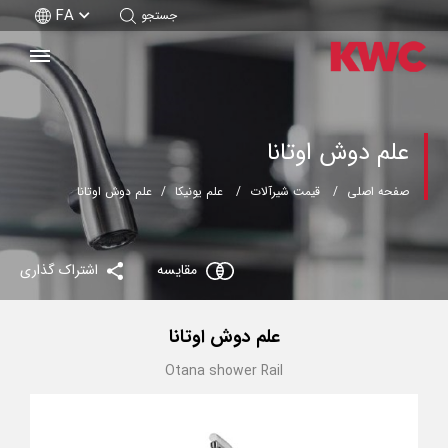
FA
جستجو
علم دوش اوتانا
صفحه اصلی
قیمت شیرآلات
علم یونیکا
علم دوش اوتانا
مقایسه
اشتراک گذاری
علم دوش اوتانا
Otana shower Rail