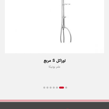
اوراکل S مربع
علم یونیکا